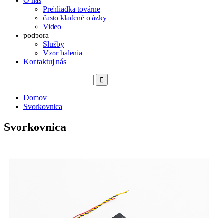
O nás
Prehliadka továrne
často kladené otázky
Video
podpora
Služby
Vzor balenia
Kontaktuj nás
Domov
Svorkovnica
Svorkovnica