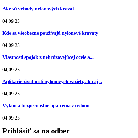
Aké sú výhody nylonových kravat
04,09,23
Kde sa všeobecne používajú nylonové kravaty
04,09,23
Vlastnosti spojok z nehrdzavejúcej ocele a...
04,09,23
Aplikácie životnosti nylonových väzieb, ako aj...
04,09,23
Výkon a bezpečnostné opatrenia z nylonu
04,09,23
Prihlásiť sa na odber