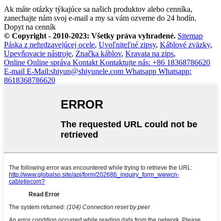
Ak máte otázky týkajúce sa našich produktov alebo cenníka,
zanechajte nám svoj e-mail a my sa vám ozveme do 24 hodín.
Dopyt na cenník
© Copyright - 2010-2023: Všetky práva vyhradené.
Sitemap
Páska z nehrdzavejúcej ocele
,
Uvoľniteľné zipsy
,
Káblové zväzky
,
Upevňovacie nástroje
,
Značka káblov
,
Kravata na zips
,
Online
Online správa
Kontakt
Kontaktujte nás: +86 18368786620
E-mail
E-Mail:shiyun@shiyunele.com
Whatsapp
Whatsapp:
8618368786620