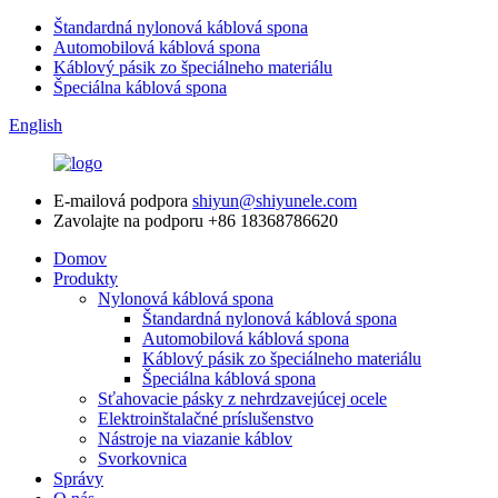
Štandardná nylonová káblová spona
Automobilová káblová spona
Káblový pásik zo špeciálneho materiálu
Špeciálna káblová spona
English
E-mailová podpora
shiyun@shiyunele.com
Zavolajte na podporu
+86 18368786620
Domov
Produkty
Nylonová káblová spona
Štandardná nylonová káblová spona
Automobilová káblová spona
Káblový pásik zo špeciálneho materiálu
Špeciálna káblová spona
Sťahovacie pásky z nehrdzavejúcej ocele
Elektroinštalačné príslušenstvo
Nástroje na viazanie káblov
Svorkovnica
Správy