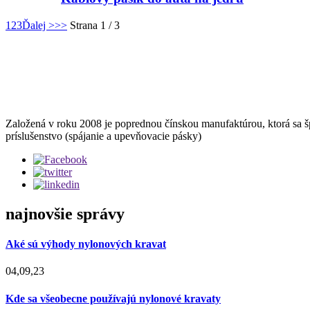
1
2
3
Ďalej >
>>
Strana 1 / 3
Založená v roku 2008 je poprednou čínskou manufaktúrou, ktorá sa šp
príslušenstvo (spájanie a upevňovacie pásky)
najnovšie správy
Aké sú výhody nylonových kravat
04,09,23
Kde sa všeobecne používajú nylonové kravaty