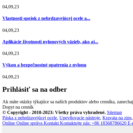
04,09,23
Vlastnosti spojok z nehrdzavejúcej ocele a...
04,09,23
Aplikácie životnosti nylonových väzieb, ako aj...
04,09,23
Výkon a bezpečnostné opatrenia z nylonu
04,09,23
Prihlásiť sa na odber
Ak máte otázky týkajúce sa našich produktov alebo cenníka, zanecha
Dopyt na cenník
© Copyright - 2010-2023: Všetky práva vyhradené.
Sitemap
Páska z nehrdzavejúcej ocele
,
Upevňovacie nástroje
,
Kravata na zips
Online
Online správa
Kontakt
Kontaktujte nás: +86 18368786620
E-