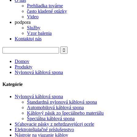
O nás
Prehliadka továrne
často kladené otázky
Video
podpora
Služby
Vzor balenia
Kontaktuj nás
Domov
Produkty
Nylonová káblová spona
Kategórie
Nylonová káblová spona
Štandardná nylonová káblová spona
Automobilová káblová spona
Káblový pásik zo špeciálneho materiálu
Špeciálna káblová spona
Sťahovacie pásky z nehrdzavejúcej ocele
Elektroinštalačné príslušenstvo
Nástroje na viazanie káblov