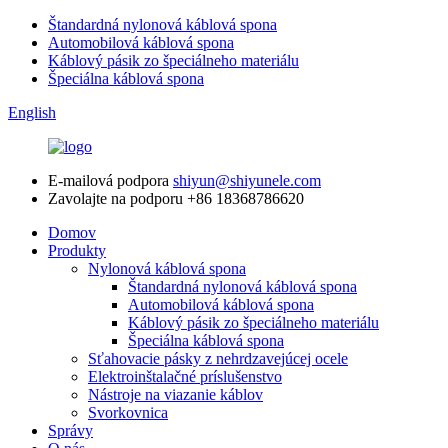
Štandardná nylonová káblová spona
Automobilová káblová spona
Káblový pásik zo špeciálneho materiálu
Špeciálna káblová spona
English
E-mailová podpora
shiyun@shiyunele.com
Zavolajte na podporu
+86 18368786620
Domov
Produkty
Nylonová káblová spona
Štandardná nylonová káblová spona
Automobilová káblová spona
Káblový pásik zo špeciálneho materiálu
Špeciálna káblová spona
Sťahovacie pásky z nehrdzavejúcej ocele
Elektroinštalačné príslušenstvo
Nástroje na viazanie káblov
Svorkovnica
Správy