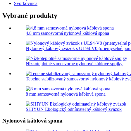
Svorkovnica
Vybrané produkty
4,8 mm samosvorná nylonová káblová spona
Nylonový káblový zväzok s UL94-V0 (priemyselné použ
Nízkoteplotné samosvorné nylonové káblové spojky
Tepelne stabilizovaný samosvorný nylonový káblový zv
8 mm samosvorná nylonová káblová spona
SHIYUN Ekologický odnímateľný káblový zväzok
Nylonová káblová spona