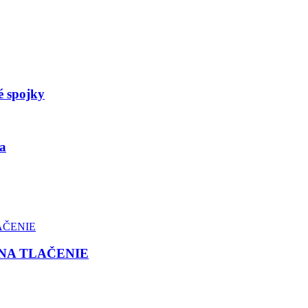
é spojky
a
NA TLAČENIE