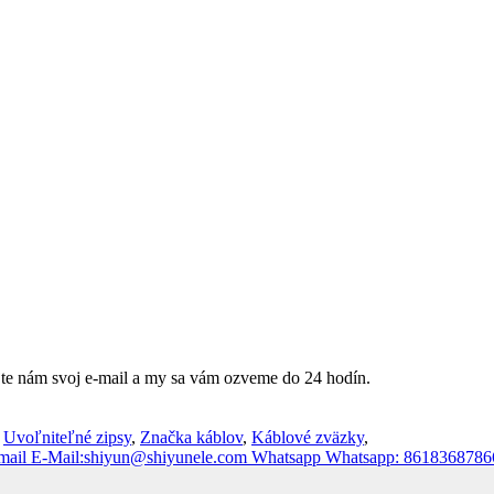
jte nám svoj e-mail a my sa vám ozveme do 24 hodín.
,
Uvoľniteľné zipsy
,
Značka káblov
,
Káblové zväzky
,
mail
E-Mail:shiyun@shiyunele.com
Whatsapp
Whatsapp: 8618368786