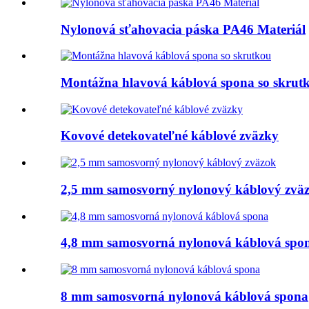
Nylonová sťahovacia páska PA46 Materiál
Montážna hlavová káblová spona so skrut
Kovové detekovateľné káblové zväzky
2,5 mm samosvorný nylonový káblový zvä
4,8 mm samosvorná nylonová káblová spo
8 mm samosvorná nylonová káblová spona