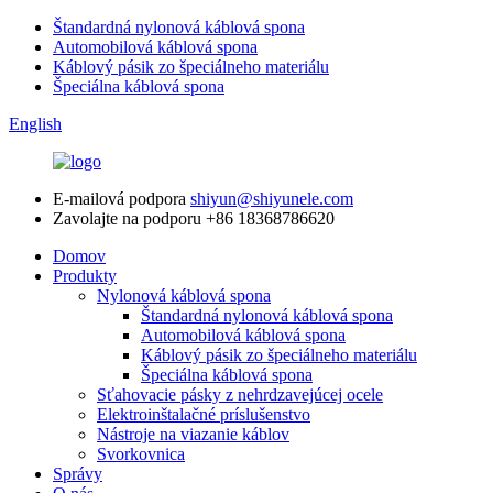
Štandardná nylonová káblová spona
Automobilová káblová spona
Káblový pásik zo špeciálneho materiálu
Špeciálna káblová spona
English
E-mailová podpora
shiyun@shiyunele.com
Zavolajte na podporu
+86 18368786620
Domov
Produkty
Nylonová káblová spona
Štandardná nylonová káblová spona
Automobilová káblová spona
Káblový pásik zo špeciálneho materiálu
Špeciálna káblová spona
Sťahovacie pásky z nehrdzavejúcej ocele
Elektroinštalačné príslušenstvo
Nástroje na viazanie káblov
Svorkovnica
Správy