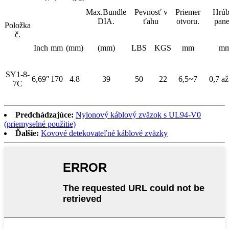
Max.Bundle
Pevnosť v
Priemer
Hrúb
DIA.
ťahu
otvoru.
pane
Položka
č.
Inch
mm
(mm)
(mm)
LBS
KGS
mm
m
SY1-8-
6,69″
170
4.8
39
50
22
6,5~7
0,7 až
7C
Predchádzajúce:
Nylonový káblový zväzok s UL94-V0
(priemyselné použitie)
Ďalšie:
Kovové detekovateľné káblové zväzky