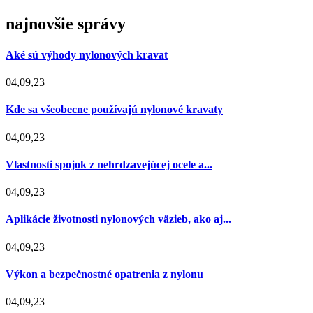
najnovšie správy
Aké sú výhody nylonových kravat
04,09,23
Kde sa všeobecne používajú nylonové kravaty
04,09,23
Vlastnosti spojok z nehrdzavejúcej ocele a...
04,09,23
Aplikácie životnosti nylonových väzieb, ako aj...
04,09,23
Výkon a bezpečnostné opatrenia z nylonu
04,09,23