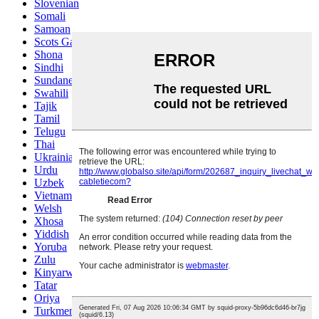
Slovenian
Somali
Samoan
Scots Gaelic
Shona
Sindhi
Sundanese
Swahili
Tajik
Tamil
Telugu
Thai
Ukrainian
Urdu
Uzbek
Vietnamese
Welsh
Xhosa
Yiddish
Yoruba
Zulu
Kinyarwanda
Tatar
Oriya
Turkmen