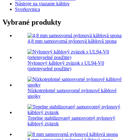
Nástroje na viazanie káblov
Svorkovnica
Vybrané produkty
4,8 mm samosvorná nylonová káblová spona
Nylonový káblový zväzok s UL94-V0
(priemyselné použitie)
Nízkoteplotné samosvorné nylonové káblové
spojky
Tepelne stabilizovaný samosvorný nylonový
káblový zväzok
8 mm samosvorná nylonová káblová spona