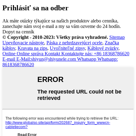
Prihlásiť sa na odber
Ak máte otázky týkajúce sa našich produktov alebo cenníka,
zanechajte nám svoj e-mail a my sa vám ozveme do 24 hodín.
Dopyt na cenník
© Copyright - 2010-2023: Všetky práva vyhradené.
Sitemap
Upevňovacie nástroje
,
Páska z nehrdzavejúcej ocele
,
Značka
káblov
,
Kravata na zips
,
Uvoľniteľné zipsy
,
Káblové zväzky
,
Online
Online správa
Kontakt
Kontaktujte nás: +86 18368786620
E-mail
E-Mail:shiyun@shiyunele.com
Whatsapp
Whatsapp:
8618368786620