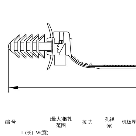
(最大)捆扎
孔径
编 号
拉 力
机板
范围
(φ)
L (长)
W(宽)