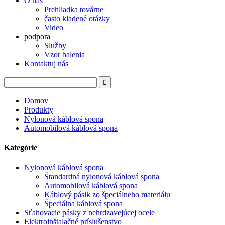
O nás
Prehliadka továrne
často kladené otázky
Video
podpora
Služby
Vzor balenia
Kontaktuj nás
Domov
Produkty
Nylonová káblová spona
Automobilová káblová spona
Kategórie
Nylonová káblová spona
Štandardná nylonová káblová spona
Automobilová káblová spona
Káblový pásik zo špeciálneho materiálu
Špeciálna káblová spona
Sťahovacie pásky z nehrdzavejúcej ocele
Elektroinštalačné príslušenstvo