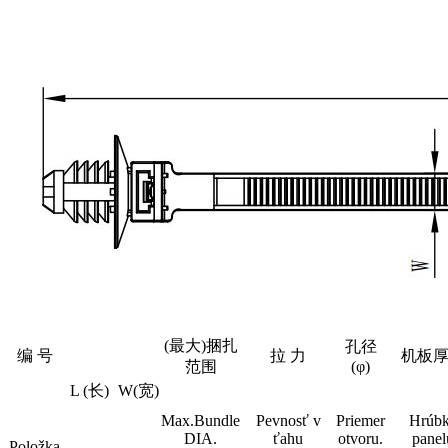
(最大)捆扎
孔径
编 号
拉 力
机板
范围
(φ)
L (长)
W(宽)
Max.Bundle
Pevnosť v
Priemer
Hrúb
DIA.
ťahu
otvoru.
panel
Položka