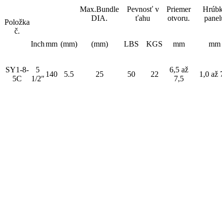
Max.Bundle
Pevnosť v
Priemer
Hrúb
DIA.
ťahu
otvoru.
panel
Položka
č.
Inch
mm
(mm)
(mm)
LBS
KGS
mm
mm
SY1-8-
5
6,5 až
140
5.5
25
50
22
1,0 až 
5C
1/2″
7,5