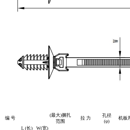
(最大)捆扎
孔径
编 号
拉 力
机板
范围
(φ)
L (长)
W(宽)