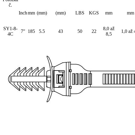
č.
Inch
mm
(mm)
(mm)
LBS
KGS
mm
mm
SY1-8-
8,0 až
7″
185
5.5
43
50
22
1,0 až 
4C
8,5