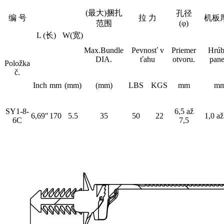
(最大)捆扎
孔径
编 号
拉 力
机板
范围
(φ)
L (长)
W(宽)
Max.Bundle
Pevnosť v
Priemer
Hrúb
DIA.
ťahu
otvoru.
pane
Položka
č.
Inch
mm
(mm)
(mm)
LBS
KGS
mm
m
SY1-8-
6,5 až
6,69″
170
5.5
35
50
22
1,0 až
6C
7,5