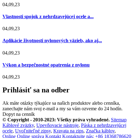
04,09,23
Vlastnosti spojok z nehrdzavejúcej ocele a...
04,09,23
Aplikácie životnosti nylonových väzieb, ako aj...
04,09,23
Výkon a bezpečnostné opatrenia z nylonu
04,09,23
Prihlásiť sa na odber
Ak máte otázky týkajúce sa našich produktov alebo cenníka,
zanechajte nám svoj e-mail a my sa vám ozveme do 24 hodín.
Dopyt na cenník
© Copyright - 2010-2023: Všetky práva vyhradené.
Sitemap
Káblové zväzky
,
Upevňovacie nástroje
,
Páska z nehrdzavejúcej
ocele
,
Uvoľniteľné zipsy
,
Kravata na zips
,
Značka káblov
,
Online
Online správa
Kontakt
Kontaktujte nás: +86 18368786620