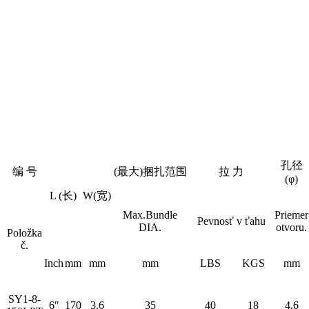
孔径
编 号
(最大)捆扎范围
拉 力
(φ)
L (长)
W(宽)
Max.Bundle
Priemer
Pevnosť v ťahu
DIA.
otvoru.
Položka
č.
Inch
mm
mm
mm
LBS
KGS
mm
SY1-8-
6″
170
3.6
35
40
18
4.6