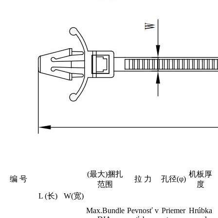
(最大)捆扎
机板厚
编 号
拉 力
孔径(φ)
范围
度
L (长)
W(宽)
Max.Bundle
Pevnosť v
Priemer
Hrúbka