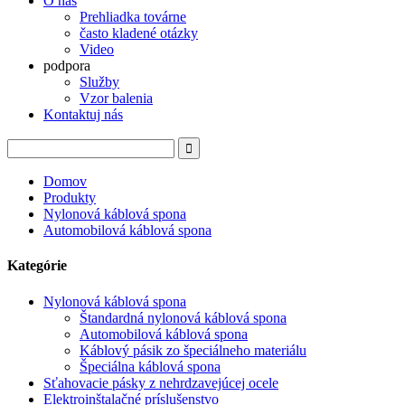
O nás
Prehliadka továrne
často kladené otázky
Video
podpora
Služby
Vzor balenia
Kontaktuj nás
Domov
Produkty
Nylonová káblová spona
Automobilová káblová spona
Kategórie
Nylonová káblová spona
Štandardná nylonová káblová spona
Automobilová káblová spona
Káblový pásik zo špeciálneho materiálu
Špeciálna káblová spona
Sťahovacie pásky z nehrdzavejúcej ocele
Elektroinštalačné príslušenstvo