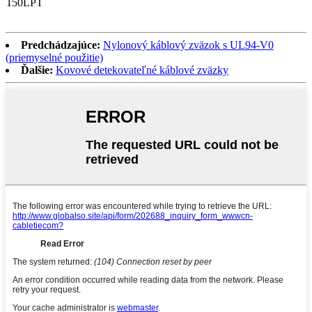
150LPT
Predchádzajúce:
Nylonový káblový zväzok s UL94-V0
(priemyselné použitie)
Ďalšie:
Kovové detekovateľné káblové zväzky