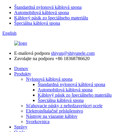
Štandardná nylonová káblová spona
Automobilová káblová spona
Káblový pásik zo špeciálneho materiálu
Špeciálna káblová spona
English
E-mailová podpora
shiyun@shiyunele.com
Zavolajte na podporu
+86 18368786620
Domov
Produkty
Nylonová káblová spona
Štandardná nylonová káblová spona
Automobilová káblová spona
Káblový pásik zo špeciálneho materiálu
Špeciálna káblová spona
Sťahovacie pásky z nehrdzavejúcej ocele
Elektroinštalačné príslušenstvo
Nástroje na viazanie káblov
Svorkovnica
Správy