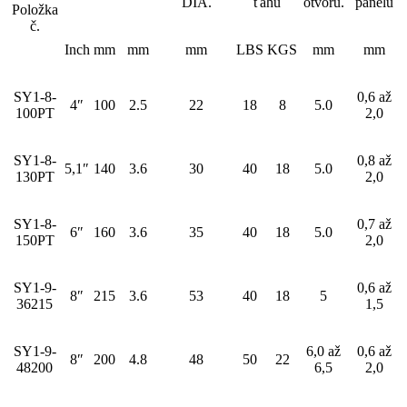
DIA.
ťahu
otvoru.
panelu
Položka
č.
Inch
mm
mm
mm
LBS
KGS
mm
mm
SY1-8-
0,6 až
4″
100
2.5
22
18
8
5.0
100PT
2,0
SY1-8-
0,8 až
5,1″
140
3.6
30
40
18
5.0
130PT
2,0
SY1-8-
0,7 až
6″
160
3.6
35
40
18
5.0
150PT
2,0
SY1-9-
0,6 až
8″
215
3.6
53
40
18
5
36215
1,5
SY1-9-
6,0 až
0,6 až
8″
200
4.8
48
50
22
48200
6,5
2,0