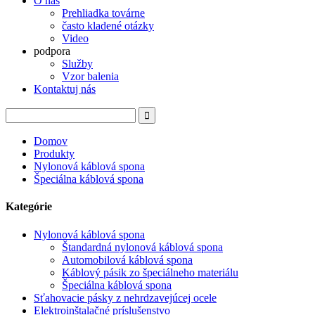
O nás
Prehliadka továrne
často kladené otázky
Video
podpora
Služby
Vzor balenia
Kontaktuj nás
Domov
Produkty
Nylonová káblová spona
Špeciálna káblová spona
Kategórie
Nylonová káblová spona
Štandardná nylonová káblová spona
Automobilová káblová spona
Káblový pásik zo špeciálneho materiálu
Špeciálna káblová spona
Sťahovacie pásky z nehrdzavejúcej ocele
Elektroinštalačné príslušenstvo