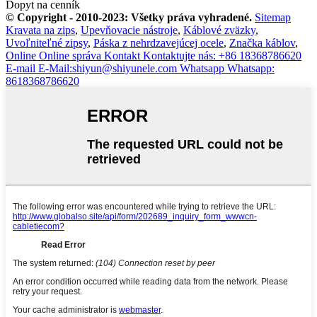
Dopyt na cenník
© Copyright - 2010-2023: Všetky práva vyhradené.
Sitemap
Kravata na zips
,
Upevňovacie nástroje
,
Káblové zväzky
,
Uvoľniteľné zipsy
,
Páska z nehrdzavejúcej ocele
,
Značka káblov
,
Online
Online správa
Kontakt
Kontaktujte nás: +86 18368786620
E-mail
E-Mail:shiyun@shiyunele.com
Whatsapp
Whatsapp:
8618368786620