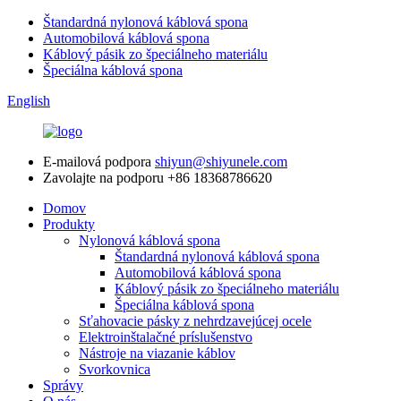
Štandardná nylonová káblová spona
Automobilová káblová spona
Káblový pásik zo špeciálneho materiálu
Špeciálna káblová spona
English
E-mailová podpora
shiyun@shiyunele.com
Zavolajte na podporu
+86 18368786620
Domov
Produkty
Nylonová káblová spona
Štandardná nylonová káblová spona
Automobilová káblová spona
Káblový pásik zo špeciálneho materiálu
Špeciálna káblová spona
Sťahovacie pásky z nehrdzavejúcej ocele
Elektroinštalačné príslušenstvo
Nástroje na viazanie káblov
Svorkovnica
Správy