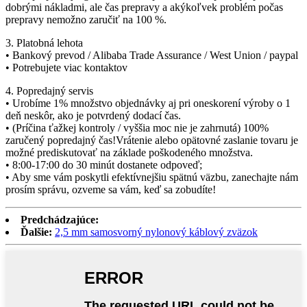
dobrými nákladmi, ale čas prepravy a akýkoľvek problém počas
prepravy nemožno zaručiť na 100 %.
3. Platobná lehota
• Bankový prevod / Alibaba Trade Assurance / West Union / paypal
• Potrebujete viac kontaktov
4. Popredajný servis
• Urobíme 1% množstvo objednávky aj pri oneskorení výroby o 1
deň neskôr, ako je potvrdený dodací čas.
• (Príčina ťažkej kontroly / vyššia moc nie je zahrnutá) 100%
zaručený popredajný čas!Vrátenie alebo opätovné zaslanie tovaru je
možné prediskutovať na základe poškodeného množstva.
• 8:00-17:00 do 30 minút dostanete odpoveď;
• Aby sme vám poskytli efektívnejšiu spätnú väzbu, zanechajte nám
prosím správu, ozveme sa vám, keď sa zobudíte!
Predchádzajúce:
Ďalšie:
2,5 mm samosvorný nylonový káblový zväzok