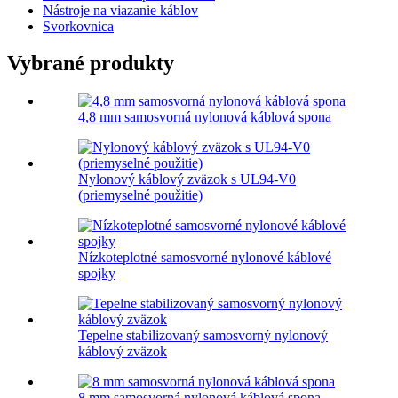
Nástroje na viazanie káblov
Svorkovnica
Vybrané produkty
4,8 mm samosvorná nylonová káblová spona
Nylonový káblový zväzok s UL94-V0
(priemyselné použitie)
Nízkoteplotné samosvorné nylonové káblové
spojky
Tepelne stabilizovaný samosvorný nylonový
káblový zväzok
8 mm samosvorná nylonová káblová spona