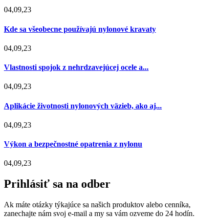
04,09,23
Kde sa všeobecne používajú nylonové kravaty
04,09,23
Vlastnosti spojok z nehrdzavejúcej ocele a...
04,09,23
Aplikácie životnosti nylonových väzieb, ako aj...
04,09,23
Výkon a bezpečnostné opatrenia z nylonu
04,09,23
Prihlásiť sa na odber
Ak máte otázky týkajúce sa našich produktov alebo cenníka,
zanechajte nám svoj e-mail a my sa vám ozveme do 24 hodín.