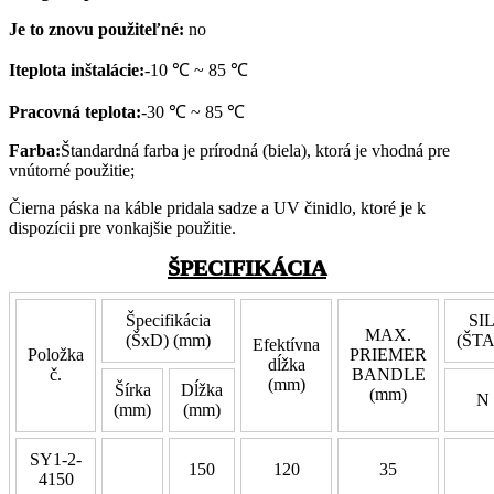
Je to znovu použiteľné:
no
I
teplota inštalácie:
-10 ℃ ~ 85 ℃
Pracovná teplota:
-30 ℃ ~ 85 ℃
Farba:
Štandardná farba je prírodná (biela), ktorá je vhodná pre
vnútorné použitie;
Čierna páska na káble pridala sadze a UV činidlo, ktoré je k
dispozícii pre vonkajšie použitie.
ŠPECIFIKÁCIA
Špecifikácia
SI
MAX.
(ŠxD) (mm)
(ŠT
Efektívna
Položka
PRIEMER
dĺžka
č.
BANDLE
(mm)
Šírka
Dĺžka
(mm)
N
(mm)
(mm)
SY1-2-
150
120
35
4150