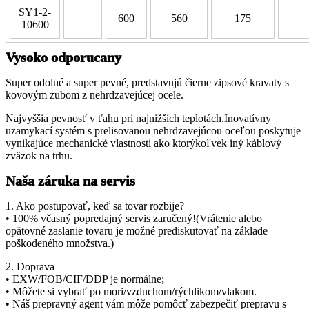
SY1-2-
600
560
175
10600
Vysoko odporucany
Super odolné a super pevné, predstavujú čierne zipsové kravaty s
kovovým zubom z nehrdzavejúcej ocele.
Najvyššia pevnosť v ťahu pri najnižších teplotách.Inovatívny
uzamykací systém s prelisovanou nehrdzavejúcou oceľou poskytuje
vynikajúce mechanické vlastnosti ako ktorýkoľvek iný káblový
zväzok na trhu.
Naša záruka na servis
1. Ako postupovať, keď sa tovar rozbije?
• 100% včasný popredajný servis zaručený!(Vrátenie alebo
opätovné zaslanie tovaru je možné prediskutovať na základe
poškodeného množstva.)
2. Doprava
• EXW/FOB/CIF/DDP je normálne;
• Môžete si vybrať po mori/vzduchom/rýchlikom/vlakom.
• Náš prepravný agent vám môže pomôcť zabezpečiť prepravu s