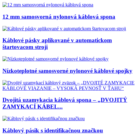
12 mm samosvorná nylonová káblová spona
Káblové pásky aplikované v automatickom
štartovacom stroji
Nízkoteplotné samosvorné nylonové káblové spojky
Dvojitá uzamykacia káblová spona – „DVOJITÝ
ZAMYKACÍ KÁBEL...
Káblový pásik s identifikačnou značkou